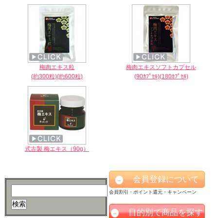
梅肉エキス粒
梅肉エキスソフトカプセル
(約300粒)(約600粒)
(90ｶﾌﾟｾﾙ)(180ｶﾌﾟｾﾙ)
式古製 梅エキス（90g）
会員登録について
→
会員割引・ポイント還元・キャンペーン
目的別で商品を探す
→