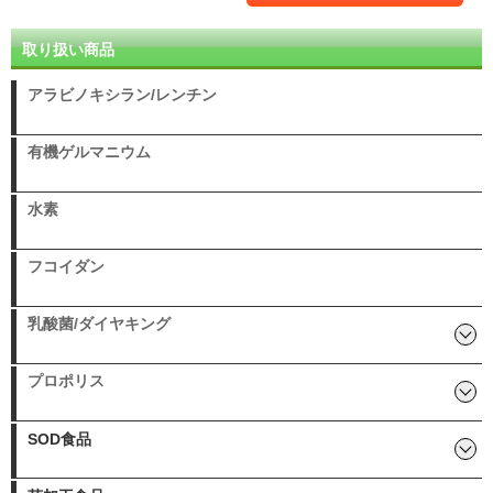
取り扱い商品
アラビノキシラン/レンチン
有機ゲルマニウム
水素
フコイダン
乳酸菌/ダイヤキング
ダイヤキング（新型乳酸菌）
乳酸菌生産物質(ビオネ)
ナノ型乳酸菌
ベストトリム(子供用 乳酸菌)
ラブレジャスト(ラブレ菌)
プロバイオティクスK12
プロポリス
生プロポリス
エスタプロント
ユキはな
SOD食品
丹羽先生開発 ニワナ/ルイボ
CPL環状重合乳酸