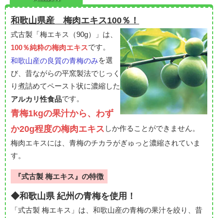
和歌山県産 梅肉エキス100％！
式古製「梅エキス（90g）」は、
です。
100％純粋の梅肉エキス
を選
和歌山産の良質の青梅のみ
び、昔ながらの平窯製法でじっく
り煮詰めてペースト状に濃縮した
です。
アルカリ性食品
青梅1kgの果汁から、わず
か20g程度の梅肉エキス
しか作ることができません。
梅肉エキスには、青梅のチカラがぎゅっと濃縮されていま
す。
『式古製 梅エキス』の特徴
◆和歌山県 紀州の青梅を使用！
「式古製 梅エキス」は、和歌山産の青梅の果汁を絞り、昔