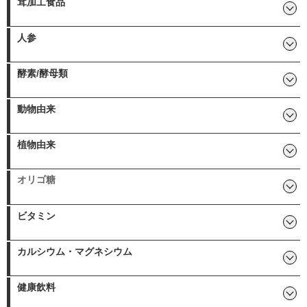
ス
茸加工食品
その他茸加工食品:
AHCC イムノエース
ハタケシメジ
マイタケ加工食品
アガリクス
LEM椎菌
メシマピュア
霊芝
人参
高麗人参（根）
田七人参/雲南田七
高麗人参（果実）
酵素/酵母類
パン酵母「イミュトール」
酵素ドリンク
動物由来
オメガ3脂肪酸（DHA＆EPA＆
ニコチンアミドモノヌクレオ
牡蠣肉エキス
プロテオグリカン
プラズマローゲン
キトサン
非変性Ⅱ型コラーゲン/UC-Ⅱ
アワビエキス「鮑の輝」
DPA）含有食品
チド
植物由来
その他植物由来:
月見草油「エポグラン」
イムノアシストＤ-12
ナットウキナーゼ「NKCP」
五葉松種子エキス
サラシア
紫イペ
じゃばら
垂盆草エキス「肝宝垂盆草」
キャッツクロー
マコモ
梅肉エキス
タヒボ
ノニ
ウコン
オリゴ糖
ラフィノース
ビタミン
マルチビタミン・ミネラル
弱酸性ビタミンC
カルシウム・マグネシウム
ホネバリア 骨太大作戦
健康飲料
その他健康飲料:
水溶性活性珪素（植物性UM