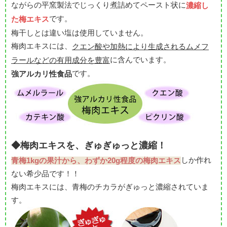
ながらの平窯製法でじっくり煮詰めてペースト状に
濃縮し
です。
た梅エキス
梅干しとは違い塩は使用していません。
梅肉エキスには、
クエン酸や加熱により生成されるムメフ
に含んでいます。
ラールなどの有用成分を豊富
です。
強アルカリ性食品
◆梅肉エキスを、ぎゅぎゅっと濃縮！
しか作れ
青梅1kgの果汁から、わずか20g程度の梅肉エキス
ない希少品です！！
梅肉エキスには、青梅のチカラがぎゅっと濃縮されていま
す。