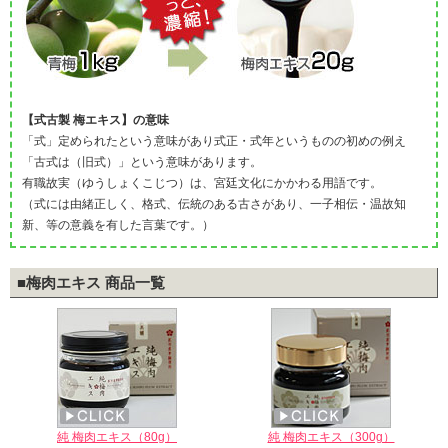
【式古製 梅エキス】の意味
「式」定められたという意味があり式正・式年というものの初めの例え
「古式は（旧式）」という意味があります。
有職故実（ゆうしょくこじつ）は、宮廷文化にかかわる用語です。
（式には由緒正しく、格式、伝統のある古さがあり、一子相伝・温故知
新、等の意義を有した言葉です。）
■梅肉エキス 商品一覧
純 梅肉エキス（80g）
純 梅肉エキス（300g）