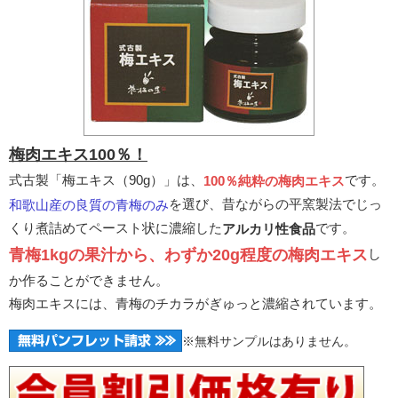
梅肉エキス100％！
式古製「梅エキス（90g）」は、
です。
100％純粋の梅肉エキス
を選び、昔ながらの平窯製法でじっ
和歌山産の良質の青梅のみ
くり煮詰めてペースト状に濃縮した
です。
アルカリ性食品
青梅1kgの果汁から、わずか20g程度の梅肉エキス
し
か作ることができません。
梅肉エキスには、青梅のチカラがぎゅっと濃縮されています。
※無料サンプルはありません。