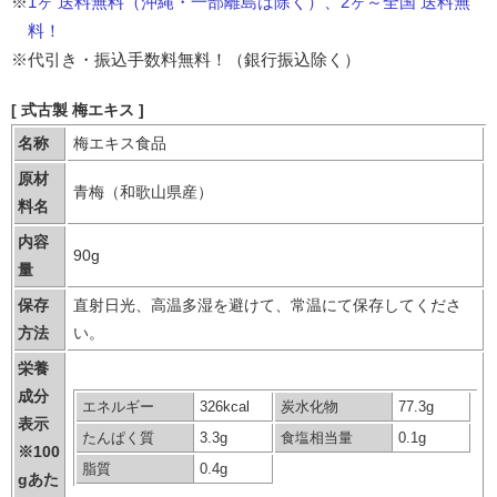
※
1ヶ 送料無料（沖縄・一部離島は除く）、2ヶ～全国 送料無
料！
※
代引き・振込手数料無料！（銀行振込除く）
[ 式古製 梅エキス ]
名称
梅エキス食品
原材
青梅（和歌山県産）
料名
内容
90g
量
保存
直射日光、高温多湿を避けて、常温にて保存してくださ
方法
い。
栄養
成分
エネルギー
326kcal
炭水化物
77.3g
表示
たんぱく質
3.3g
食塩相当量
0.1g
※100
脂質
0.4g
gあた