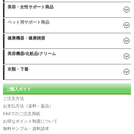
タヒボ
霧島黒酢エキス
シークワーサー
もろみ酢
糖鎖栄養素「カタライザー」
青汁
O）
美容・女性サポート商品
その他女性サポート:
シルクフィブロイン
ヒアルロン酸
核酸
プラセンタ
コラーゲン
コエンザイムQ10
ペット用サポート商品
エラスチン
アムラ(ポリフェノール)
ペット用AHCC/イムノブロン
ペット用 紫イペ
アニマルズキング(乳酸球菌)
健康機器・健康雑貨
健康寝具「ヘルスロール」
エクササイズDVD
やわらか湯たんぽ(クロッツ)
ユーカリ消臭抗菌剤
健康体操DVD
クロッツ ひんやりグッズ
イムニタスマスク
姿勢矯正ベルト
美容機器/化粧品/クリーム
直火OK！耐熱土瓶
指圧代用器
らくらく温泉ひざサポーター
赤外線ホットパック
えいマット
その他美容/化粧品:
乳酸菌配合オールインワンジ
ヨモギ製品
純金美顔器
エミューオイル
[医薬部外品] 薬用美白パック
SOD様 自然派化粧品
ェル「リフレシア」
衣類・下着
デオドラント(消臭)
尿漏れサポートパンツ
ご購入ガイド
ご注文方法
お支払方法（送料・返品）
FAXでのご注文用紙
お得なポイント制度について
無料サンプル・資料請求