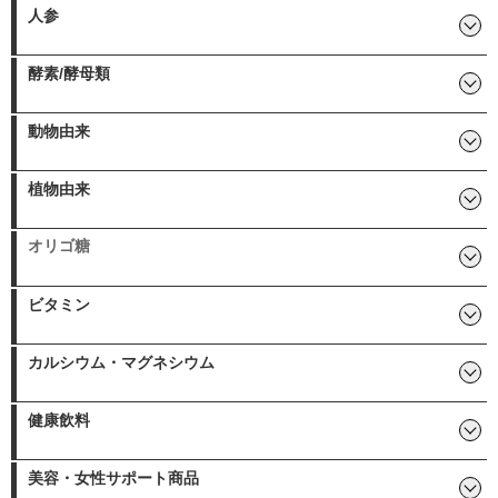
AHCC イムノエース
ハタケシメジ
マイタケ加工食品
アガリクス
LEM椎菌
メシマピュア
霊芝
人参
高麗人参（根）
田七人参/雲南田七
高麗人参（果実）
酵素/酵母類
パン酵母「イミュトール」
酵素ドリンク
動物由来
オメガ3脂肪酸（DHA＆EPA＆
ニコチンアミドモノヌクレオ
牡蠣肉エキス
プロテオグリカン
プラズマローゲン
キトサン
非変性Ⅱ型コラーゲン/UC-Ⅱ
アワビエキス「鮑の輝」
DPA）含有食品
チド
植物由来
その他植物由来:
月見草油「エポグラン」
イムノアシストＤ-12
ナットウキナーゼ「NKCP」
五葉松種子エキス
サラシア
紫イペ
じゃばら
アッケシ草
垂盆草エキス「肝宝垂盆草」
キャッツクロー
マコモ
梅肉エキス
タヒボ
ノニ
ウコン
オリゴ糖
ラフィノース
ビタミン
マルチビタミン・ミネラル
弱酸性ビタミンC
カルシウム・マグネシウム
ホネバリア 骨太大作戦
健康飲料
その他健康飲料:
水溶性活性珪素（植物性UM
タヒボ
霧島黒酢エキス
シークワーサー
もろみ酢
糖鎖栄養素「カタライザー」
青汁
O）
美容・女性サポート商品