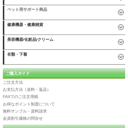
その他女性サポート:
シルクフィブロイン
ヒアルロン酸
核酸
プラセンタ
コラーゲン
コエンザイムQ10
ペット用サポート商品
エラスチン
アムラ(ポリフェノール)
ペット用AHCC/イムノブロン
ペット用 紫イペ
アニマルズキング(乳酸球菌)
健康機器・健康雑貨
健康寝具「ヘルスロール」
エクササイズDVD
やわらか湯たんぽ(クロッツ)
ユーカリ消臭抗菌剤
健康体操DVD
クロッツ ひんやりグッズ
イムニタスマスク
姿勢矯正ベルト
美容機器/化粧品/クリーム
直火OK！耐熱土瓶
指圧代用器
らくらく温泉ひざサポーター
赤外線ホットパック
えいマット
その他美容/化粧品:
乳酸菌配合オールインワンジ
ヨモギ製品
純金美顔器
エミューオイル
[医薬部外品] 薬用美白パック
SOD様 自然派化粧品
サティスex
ェル「リフレシア」
衣類・下着
尿漏れサポートパンツ
ご購入ガイド
ご注文方法
お支払方法（送料・返品）
FAXでのご注文用紙
お得なポイント制度について
無料サンプル・資料請求
会員割引価格の問合せ