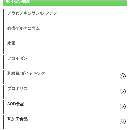
取り扱い商品
アラビノキシラン/レンチン
有機ゲルマニウム
水素
フコイダン
乳酸菌/ダイヤキング
ダイヤキング（新型乳酸菌）
乳酸菌生産物質(ビオネ)
ナノ型乳酸菌
ベストトリム(子供用 乳酸菌)
ラブレジャスト(ラブレ菌)
プロバイオティクスK12
プロポリス
生プロポリス
エスタプロント
ユキはな
SOD食品
丹羽先生開発 ニワナ/ルイボ
CPL環状重合乳酸
ス
茸加工食品
その他茸加工食品: