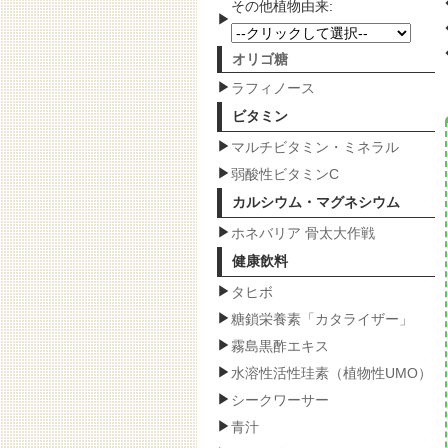
その他植物由来:
オリゴ糖
ラフィノース
ビタミン
マルチビタミン・ミネラル
弱酸性ビタミンC
カルシウム・マグネシウム
ホネバリア 骨太大作戦
健康飲料
タヒボ
糖鎖栄養素「カタライザー」
霧島黒酢エキス
水溶性活性珪素（植物性UMO）
シークワーサー
青汁