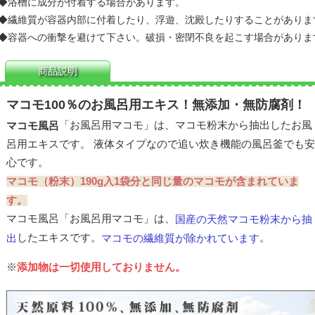
◆
浴槽に成分が付着する場合があります。
◆
繊維質が容器内部に付着したり、浮遊、沈殿したりすることがありま
◆
容器への衝撃を避けて下さい。破損・密閉不良を起こす場合がありま
商品説明
マコモ100％のお風呂用エキス！無添加・無防腐剤！
「お風呂用マコモ」は、マコモ粉末から抽出したお風
マコモ風呂
呂用エキスです。 液体タイプなので追い炊き機能の風呂釜でも安
心です。
マコモ（粉末）190g入1袋分と同じ量のマコモが含まれていま
す。
マコモ風呂「お風呂用マコモ」は、
国産の天然マコモ粉末から抽
したエキスです。
。
出
マコモの繊維質が除かれています
※
添加物は一切使用しておりません。