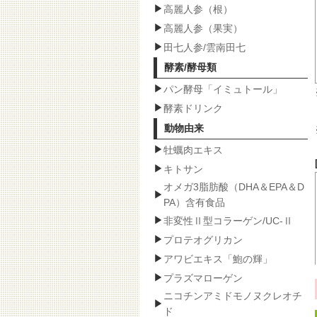
高麗人参（根）
高麗人参（果実）
田七人参/雲南田七
酵素/酵母類
パン酵母「イミュトール」
酵素ドリンク
動物由来
牡蠣肉エキス
キトサン
オメガ3脂肪酸（DHA＆EPA＆D
PA）含有食品
非変性Ⅱ型コラーゲン/UC-Ⅱ
プロテオグリカン
アワビエキス「鮑の輝」
プラズマローゲン
ニコチンアミドモノヌクレオチ
ド