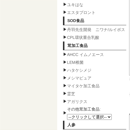
ユキはな
エスタプロント
SOD食品
丹羽先生開発 ニワナ/ルイボス
CPL環状重合乳酸
茸加工食品
AHCC イムノエース
LEM椎菌
ハタケシメジ
メシマピュア
マイタケ加工食品
霊芝
アガリクス
その他茸加工食品:
人参