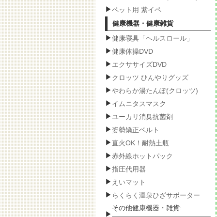
ペット用 紫イペ
健康機器・健康雑貨
健康寝具「ヘルスロール」
健康体操DVD
エクササイズDVD
クロッツ ひんやりグッズ
やわらか湯たんぽ(クロッツ)
イムニタスマスク
ユーカリ消臭抗菌剤
姿勢矯正ベルト
直火OK！耐熱土瓶
赤外線ホットパック
指圧代用器
えいマット
らくらく温泉ひざサポーター
その他健康機器・雑貨: