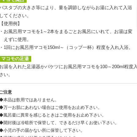
バスタブの大きさ等により、量を調節しながらお湯に入れて入浴
してください。
【使用例】
・
お風呂用マコモを1～2本をまるごとお風呂にいれて、お湯は変
えずに使用。
・
1回にお風呂用マコモ150ml～（コップ一杯）程度を入れ入浴。
マコモの足湯
お湯を入れた足湯器かバケツにお風呂用マコモを100～200ml程
さい。
ご注意
◆
本品は飲用ではありません。
◆
万一お肌にあわない場合はご使用をお止め下さい。
◆
風呂釜に異常を感じるときはご使用をお止め下さい。
◆
開封後は冷暗所で保管して、できるだけ早くお使い下さい。
◆
小児の手の届かない所に保管して下さい。