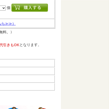
個
ちら≫≫）
）
料無料。
となります。
～代引きもOK