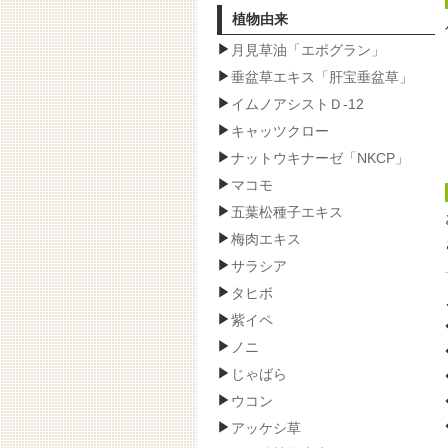
植物由来
月見草油「エポグラン」
垂盆草エキス「肝宝垂盆草」
イムノアシストＤ-12
キャッツクロー
ナットウキナーゼ「NKCP」
マコモ
五葉松種子エキス
梅肉エキス
サラシア
タヒボ
紫イペ
ノニ
じゃばら
ウコン
アッケシ草