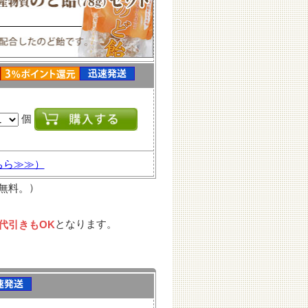
個
ちら≫≫）
）
料無料。
となります。
～代引きもOK