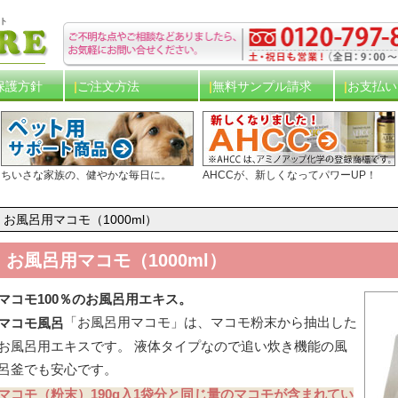
ト
保護方針
ご注文方法
無料サンプル請求
お支払い
ちいさな家族の、健やかな毎日に。
AHCCが、新しくなってパワーUP！
お風呂用マコモ（1000ml）
お風呂用マコモ（1000ml）
マコモ100％のお風呂用エキス。
「お風呂用マコモ」は、マコモ粉末から抽出した
マコモ風呂
お風呂用エキスです。 液体タイプなので追い炊き機能の風
呂釜でも安心です。
マコモ（粉末）190g入1袋分と同じ量のマコモが含まれてい