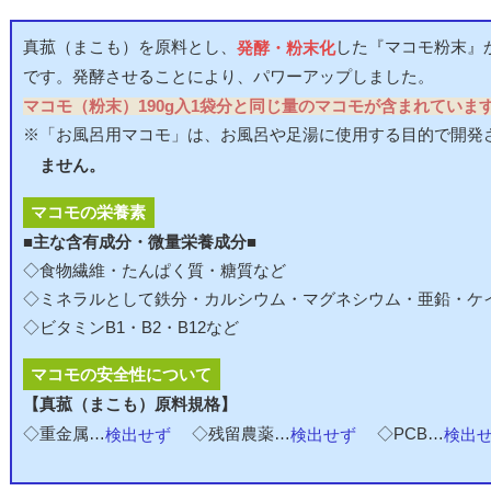
真菰（まこも）を原料とし、
した『マコモ粉末』
発酵・粉末化
です。発酵させることにより、パワーアップしました。
マコモ（粉末）190g入1袋分と同じ量のマコモが含まれていま
※
「お風呂用マコモ」は、お風呂や足湯に使用する目的で開発
ません。
マコモの栄養素
■主な含有成分・微量栄養成分■
◇
食物繊維・たんぱく質・糖質など
◇
ミネラルとして鉄分・カルシウム・マグネシウム・亜鉛・ケ
◇
ビタミンB1・B2・B12など
マコモの安全性について
【真菰（まこも）原料規格】
◇重金属…
◇残留農薬…
◇PCB…
検出せず
検出せず
検出