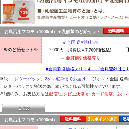
お風呂用マコモ（1000ml）＋乳酸菌のど飴セット
※全国 送料無料※
※のど飴セット※
7,000円＋消費税
＝7,700円(税込)
→
会員割引価格有り
■会員割引価格あります。（会員登録はこ
※
（
1ヶ、レターパック。2ヶ～宅急便でお届け！
1ヶ～：全国 送
レターパックで発送の為、箱がつぶれる可能性がございます。
※
1個のみ、お支払方法は
郵便/コンビニ決済 or カード決済、2ヶ
ご注文
お風呂用マコモ（1000ml）