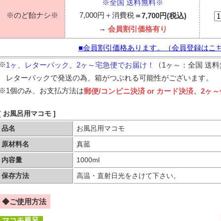
※全国 送料無料※
※のど飴ナシ※
7,000円＋消費税
＝7,700円(税込)
→
会員割引価格有り
■会員割引価格あります。（会員登録はこ
※
（
1ヶ、レターパック。2ヶ～宅急便でお届け！
1ヶ～：全国 送
レターパックで発送の為、箱がつぶれる可能性がございます。
※
1個のみ、お支払方法は
郵便/コンビニ決済 or カード決済、2ヶ
[ お風呂用マコモ ]
品名
お風呂用マコモ
原材料名
真菰
内容量
1000ml
保存方法
高温・直射日光をさけて下さい。
◆ご使用方法
マコモ風呂