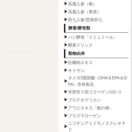
高麗人参（根）
高麗人参（果実）
田七人参/雲南田七
酵素/酵母類
パン酵母「イミュトール」
酵素ドリンク
動物由来
牡蠣肉エキス
キトサン
オメガ3脂肪酸（DHA＆EPA＆D
PA）含有食品
非変性Ⅱ型コラーゲン/UC-Ⅱ
プロテオグリカン
アワビエキス「鮑の輝」
プラズマローゲン
ニコチンアミドモノヌクレオチ
ド