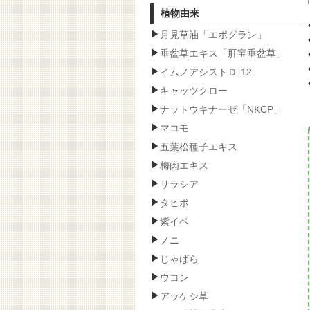
植物由来
月見草油「エポグラン」
垂盆草エキス「肝宝垂盆草」
イムノアシストＤ-12
キャッツクロー
ナットウキナーゼ「NKCP」
マコモ
五葉松種子エキス
梅肉エキス
サラシア
タヒボ
紫イペ
ノニ
じゃばら
ウコン
アッケシ草