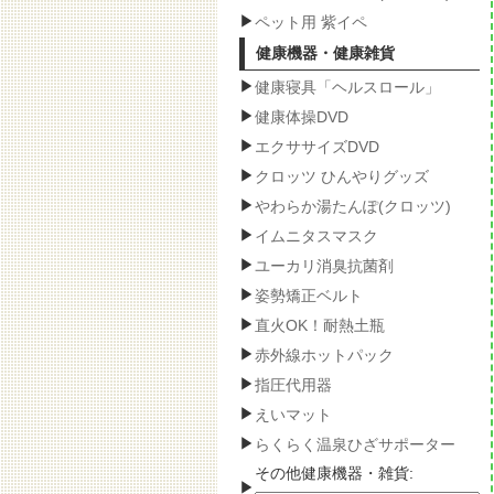
ペット用 紫イペ
健康機器・健康雑貨
健康寝具「ヘルスロール」
健康体操DVD
エクササイズDVD
クロッツ ひんやりグッズ
やわらか湯たんぽ(クロッツ)
イムニタスマスク
ユーカリ消臭抗菌剤
姿勢矯正ベルト
直火OK！耐熱土瓶
赤外線ホットパック
指圧代用器
えいマット
らくらく温泉ひざサポーター
その他健康機器・雑貨: