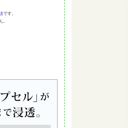
です。
済
ん。