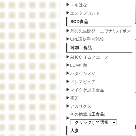
ユキはな
エスタプロント
SOD食品
丹羽先生開発 ニワナ/ルイボス
CPL環状重合乳酸
茸加工食品
AHCC イムノエース
LEM椎菌
ハタケシメジ
メシマピュア
マイタケ加工食品
霊芝
アガリクス
その他茸加工食品:
人参