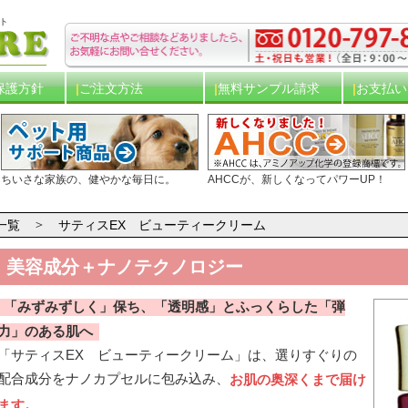
ト
保護方針
ご注文方法
無料サンプル請求
お支払い
ちいさな家族の、健やかな毎日に。
AHCCが、新しくなってパワーUP！
一覧
サティスEX ビューティークリーム
美容成分＋ナノテクノロジー
「みずみずしく」保ち、「透明感」とふっくらした「弾
力」のある肌へ
「サティスEX ビューティークリーム」は、選りすぐりの
配合成分をナノカプセルに包み込み、
お肌の奥深くまで届け
。
ます