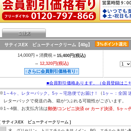
ご注文
サティスEX ビューティークリーム【40g】
14,000円＋消費税＝
15,400円(税込)
→
12,320円(税込)
↑さらに会員割引価格有り↑
■会員割引価格あります。（会員登録はこ
※
（
1～4ヶ、レターパック。5ヶ～宅急便でお届け！
1ヶ～：全国 
レターパックで発送の為、箱がつぶれる可能性がございます。
※
1～4個、お支払方法は
郵便/コンビニ決済 or カード決済、5ヶ～
[ サティスEX ビューティークリーム ]
水、グリセリン、トリエチルヘキサノイン、BG、エチルヘキサン