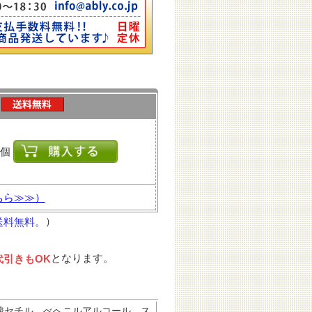
個
ちら≫≫）
）
送料無料。
となります。
代引きもOK
酸セチル、べへニルアルコール、ス