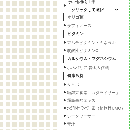
その他植物由来:
オリゴ糖
ラフィノース
ビタミン
マルチビタミン・ミネラル
弱酸性ビタミンC
カルシウム・マグネシウム
ホネバリア 骨太大作戦
健康飲料
タヒボ
糖鎖栄養素「カタライザー」
霧島黒酢エキス
水溶性活性珪素（植物性UMO）
シークワーサー
青汁