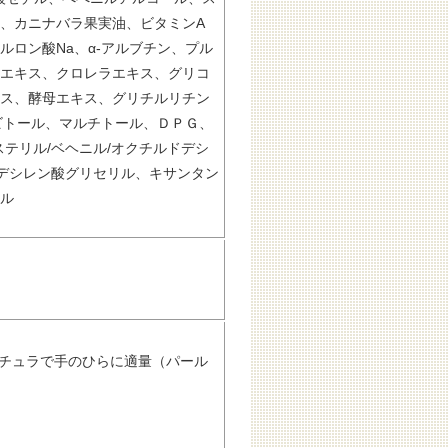
、カニナバラ果実油、ビタミンA
ロン酸Na、α-アルブチン、プル
エキス、クロレラエキス、グリコ
ス、酵母エキス、グリチルリチン
ビトール、マルチトール、ＤＰＧ、
テリル/ベヘニル/オクチルドデシ
ンデシレン酸グリセリル、キサンタン
ル
パチュラで手のひらに適量（パール