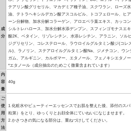
テアリン酸グリセリル、マカデミア種子油、スクワラン、ローズ水
油、テトラヘキシルデカン酸アスコルビル、トコフェロール、ヒアル
ーン分解物、加水分解コラーゲン、アロエベラ葉エキス、カッコン
成
シルトレハロース、加水分解水添デンプン、スフィンゴモナスエキ
分
酸2K、ベタイン、リゾレシチン、水添レシチン、アラニン、ソル
ジグリセリン、コレステロール、ラウロイルグルタミン酸ジ(コレス
ル)、ラノリン、ステアロイルグルタミン酸Na、ジメチコン、ウ
ガム、アルギニン、カルボマー、エタノール、フェノキシエタノー
*エタノール（成分抽出のためごく微量含まれています）
内
容
40g
量
ご
使
1.化粧水やビューティーエッセンスでお肌を整えた後、添付のス
用
粒第）をとり、ゆっくりとお顔全体にていねいになじませます。
方
2.かさつきの気になる部分は、重ねづけしてください。
法