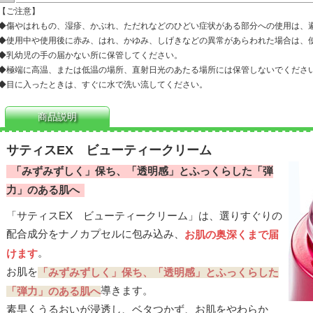
【ご注意】
◆傷やはれもの、湿疹、かぶれ、ただれなどのひどい症状がある部分への使用は、
◆使用中や使用後に赤み、はれ、かゆみ、しげきなどの異常があらわれた場合は、
◆乳幼児の手の届かない所に保管してください。
◆極端に高温、または低温の場所、直射日光のあたる場所には保管しないでくださ
◆目に入ったときは、すぐに水で洗い流してください。
商品説明
サティスEX ビューティークリーム
「みずみずしく」保ち、「透明感」とふっくらした「弾
力」のある肌へ
「サティスEX ビューティークリーム」は、選りすぐりの
配合成分をナノカプセルに包み込み、
お肌の奥深くまで届
。
けます
お肌を
「みずみずしく」保ち、「透明感」とふっくらした
導きます。
「弾力」のある肌へ
素早くうるおいが浸透し、ベタつかず、お肌をやわらか