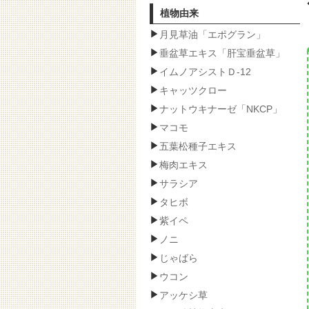
植物由来
月見草油「エポグラン」
垂盆草エキス「肝宝垂盆草」
イムノアシストＤ-12
キャッツクロー
ナットウキナーゼ「NKCP」
マコモ
五葉松種子エキス
梅肉エキス
サラシア
タヒボ
紫イペ
ノニ
じゃばら
ウコン
アッケシ草