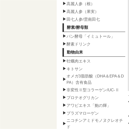
高麗人参（根）
高麗人参（果実）
田七人参/雲南田七
酵素/酵母類
パン酵母「イミュトール」
酵素ドリンク
動物由来
牡蠣肉エキス
キトサン
オメガ3脂肪酸（DHA＆EPA＆D
PA）含有食品
非変性Ⅱ型コラーゲン/UC-Ⅱ
プロテオグリカン
アワビエキス「鮑の輝」
プラズマローゲン
ニコチンアミドモノヌクレオチ
ド