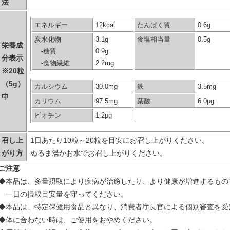
法
エネルギー
12kcal
たんぱく質
0.6g
炭水化物
3.1g
食塩相当量
0.5g
栄養成
-糖質
0.9g
分表示
-食物繊維
2.2mg
※20粒
（5g）
カルシウム
30.0mg
鉄
3.5mg
中
カリウム
97.5mg
葉酸
6.0μg
ビオチン
1.2μg
召し上
1日あたり10粒～20粒を目安にお召し上がりください。
がり方
ぬるま湯かお水でお召し上がりください。
ご注意
◆
本品は、多量摂取により疾病が治癒したり、より健康が増進するもの
一日の摂取目安量を守ってください。
◆
本品は、特定保健用食品と異なり、消費者庁長官による個別審査を受
◆
体に合わない時は、ご使用をおやめください。