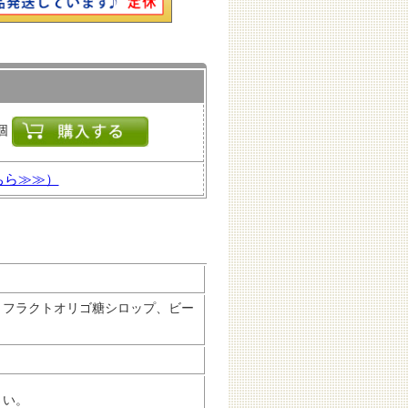
個
ちら≫≫）
、フラクトオリゴ糖シロップ、ビー
さい。