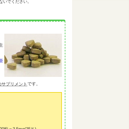
ないでください。
主
亜
です。
のサプリメント
＝3.5mg(35％)