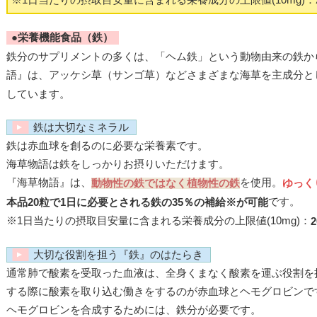
●栄養機能食品（鉄）
鉄分のサプリメントの多くは、「ヘム鉄」という動物由来の鉄か
語』は、アッケシ草（サンゴ草）などさまざまな海草を主成分と
しています。
鉄は大切なミネラル
鉄は赤血球を創るのに必要な栄養素です。
海草物語は鉄をしっかりお摂りいただけます。
『海草物語』は、
を使用。
動物性の鉄ではなく植物性の鉄
ゆっく
です。
本品20粒で1日に必要とされる鉄の35％の補給※が可能
※1日当たりの摂取目安量に含まれる栄養成分の上限値(10mg)：
大切な役割を担う『鉄』のはたらき
通常肺で酸素を受取った血液は、全身くまなく酸素を運ぶ役割を
する際に酸素を取り込む働きをするのが赤血球とヘモグロビンで
ヘモグロビンを合成するためには、鉄分が必要です。