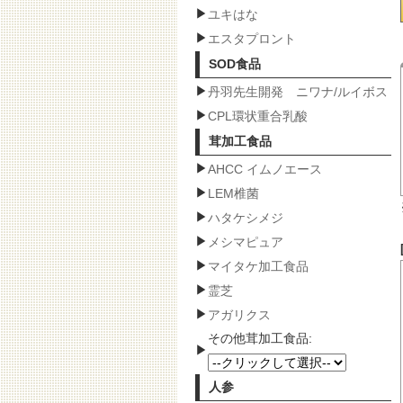
ユキはな
エスタプロント
SOD食品
丹羽先生開発 ニワナ/ルイボス
CPL環状重合乳酸
茸加工食品
AHCC イムノエース
LEM椎菌
ハタケシメジ
メシマピュア
マイタケ加工食品
霊芝
アガリクス
その他茸加工食品:
人参