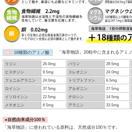
「海草物語」20粒中に含まれるアミ
18種類のアミノ酸
リジン
26.0mg
バリン
28.5mg
ヒスチジン
9.5mg
スレオニン
24.0mg
フェニルアラニン
24.0mg
トリプトファン
6.5mg
ロイシン
37.5mg
アルギニン
27.5mg
イソロイシン
22.5mg
チロシン
14.5mg
メチオニン
8.5mg
アラニン
33.5mg
●自然由来成分100％
「海草物語」に使われている原料は、天然成分100％です。