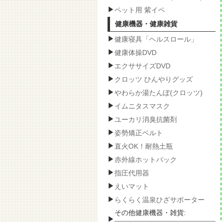
ペット用 紫イペ
健康機器・健康雑貨
健康寝具「ヘルスロール」
健康体操DVD
エクササイズDVD
クロッツ ひんやりグッズ
やわらか湯たんぽ(クロッツ)
イムニタスマスク
ユーカリ消臭抗菌剤
姿勢矯正ベルト
直火OK！耐熱土瓶
赤外線ホットパック
指圧代用器
えいマット
らくらく温泉ひざサポーター
その他健康機器・雑貨: