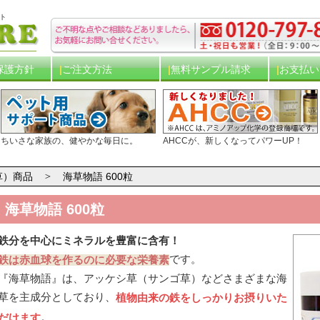
ト
保護方針
ご注文方法
無料サンプル請求
お支払い
ちいさな家族の、健やかな毎日に。
AHCCが、新しくなってパワーUP！
草）商品
海草物語 600粒
海草物語 600粒
鉄分を中心にミネラルを豊富に含有！
です。
鉄は赤血球を作るのに必要な栄養素
『海草物語』は、アッケシ草（サンゴ草）などさまざまな海
草を主成分としており、
植物由来の鉄をしっかりお摂りいた
。
だけます