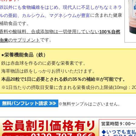
鉄以外にも食物繊維をはじめ、現代人に不足しがちなミネラ
に含まれた健康
ルの亜鉛、カルシウム、マグネシウムが豊富
補助食品です。
香料や酸味料、合成添加物は一切使用していない
100％自然
です。
のサプリメント
由来
●栄養機能食品（鉄）
鉄は赤血球を作るのに必要な栄養素です。
海草物語は鉄をしっかりお摂りいただけます。
本品20粒で1日に必要とされる鉄の35％の補給※が可能です。
※1日当たりの摂取目安量に含まれる栄養成分の上限値(10mg)：20粒＝
※無料サンプルはございません。