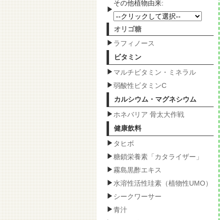
その他植物由来:
オリゴ糖
ラフィノース
ビタミン
マルチビタミン・ミネラル
弱酸性ビタミンC
カルシウム・マグネシウム
ホネバリア 骨太大作戦
健康飲料
タヒボ
糖鎖栄養素「カタライザー」
霧島黒酢エキス
水溶性活性珪素（植物性UMO）
シークワーサー
青汁