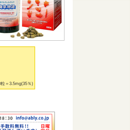
3.5mg(35％)