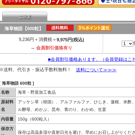
ご注文
海草物語【600粒】
9,236円＋消費税＝
9,975円(税込)
→
会員割引価格有り
■会員割引価格あります。（会員登録はこ
※
送料、代引き・振込手数料無料！
送料について≫≫≫
[ 海草物語 600粒 ]
名称
海草・野菜加工食品
原材料
アッケシ草（韓国）、アルファルファ、ひじき、蓮根、米酢
名
ル酵母、めかぶ、昆布、青のり、わかめ、生姜
内容量
150g（600粒入）
保存方
保存は高温多湿や直射日光を避け、早めにお召し上がりくだ