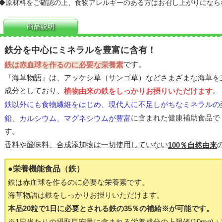
◆
原材料をご確認の上、食物アレルギーのある方はお召し上がりになら
商品説明
鉄分を中心にミネラルを豊富に含有！
です。
鉄は赤血球を作るのに必要な栄養素
『海草物語』は、アッケシ草（サンゴ草）などさまざまな海草を
成分としており、
。
植物由来の鉄をしっかりお摂りいただけます
鉄以外にも食物繊維をはじめ、現代人に不足しがちなミネラルの
に含まれた健康補助食品で
鉛、カルシウム、マグネシウムが豊富
す。
香料や酸味料、合成添加物は一切使用していない
100％自然由来
●栄養機能食品（鉄）
鉄は赤血球を作るのに必要な栄養素です。
海草物語は鉄をしっかりお摂りいただけます。
本品20粒で1日に必要とされる鉄の35％の補給※が可能です。
※1日当たりの摂取目安量に含まれる栄養成分の上限値(10mg)：20粒